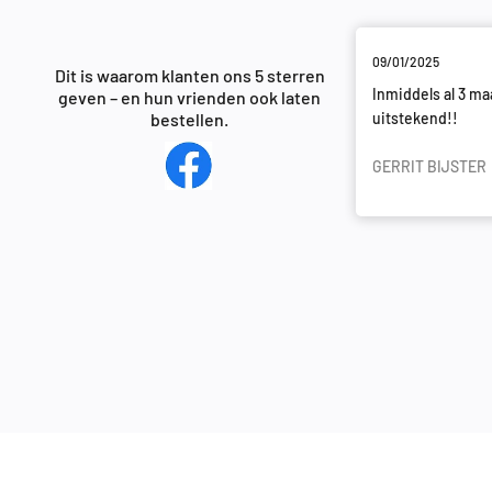
09/01/2025
Zeer goede fatbikes
09/01/2025
2 besteld en ze doen het uitstekend!!
Dit is waarom klanten ons 5 sterren
De negatieve reviews worden alleen maar
Inmiddels al 3 ma
geven – en hun vrienden ook laten
geplaatst door mensen die de fatbikes ZELF
uitstekend!!
bestellen.
kapot maken en vervolgens het bedrijf de
schuld van geven...
GERRIT BIJSTER
TOM BRINKMAN.