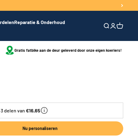
rdelen
Reparatie & Onderhoud
Zoeken openen
Accountpagi
Winkelwa
Gratis haal en brengservice bij reparaties!
s
n 3 delen van
€16,65
Nu personaliseren