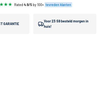
★★★
Rated
4.9/5
by 100+
tevreden klanten
Voor 23:59 besteld morgen in
CT GARANTIE
huis!