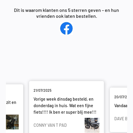
Dit is waarom klanten ons 5 sterren geven – en hun
vrienden ook laten bestellen.
21/07/2025
20/07/2025
Vorige week dinsdag besteld, en
 bezit en
donderdag in huis. Wat een fijne
Vandaag g
fiets!!!! Ik ben er super blij mee!!!
DAVE BE
CONNY VAN T PAD