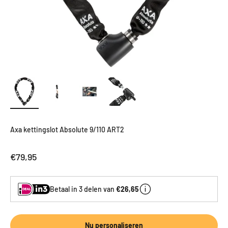
Axa kettingslot Absolute 9/110 ART2
Aanbiedingsprijs
€79,95
Betaal in 3 delen van
€26,65
Nu personaliseren